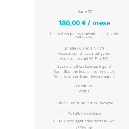
Iriarte 37
180,00 € / mese
Posto fisso per uso individuale al tavolo
condiviso
2h sala riunioni (TV 43”)
Accesso con chiave intelligente
Accesso Internet Wi-Fi N 300
Spazio di ufficio (cucina, frigo ...)
Domiciliazione fiscale e commerciale
Ricevuta di corrispondenza e
pacchi
Forniture
Pulizia
Aula a € 8/ora, proiettore, lavagna
7% IGIC non incluso
NOTA: Costo aggiuntivo accesso 24h
(30€/mq)